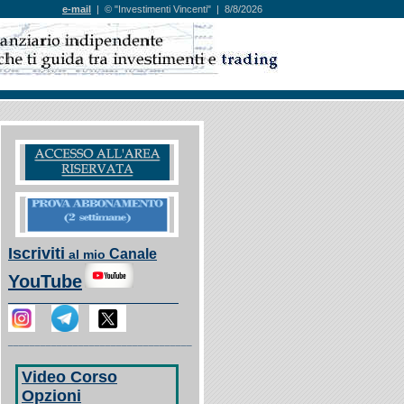
e-mail
| © "Investimenti Vincenti" |
8/8/2026
Iscriviti
Canale
al mio
YouTube
___________________________
__________________________________
Video Corso
Opzioni