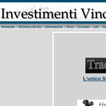
Homepage
|
All'interno del sito
|
Abbonamento
|
Prova
|
Chi siamo
|
Link
|
Pri
L'unico So