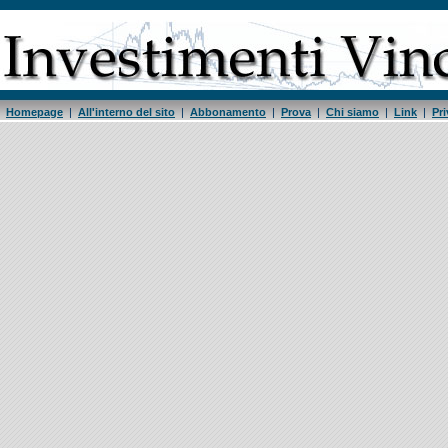
Homepage
|
All'interno del sito
|
Abbonamento
|
Prova
|
Chi siamo
|
Link
|
Pri